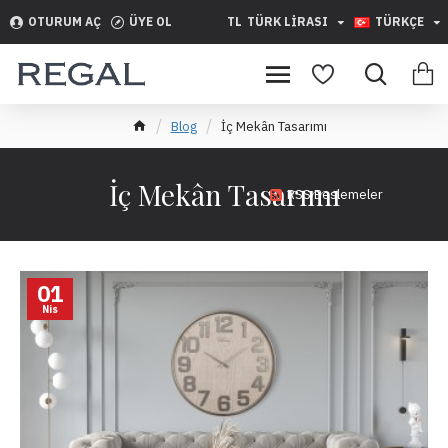
OTURUM AÇ
ÜYE OL
TL
TÜRK LIRASI
TÜRKÇE
Blog
İç Mekân Tasarımı
İç Mekân Tasarımı
RSS Beslemeler
01
Nis