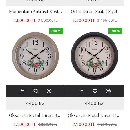
Momentum Antrasit Köstekli Hareketli Çarklı Duvar Saati
Orbit Duvar Saati | Siyah
2.500,00TL
1.400,00TL
3.500,00TL
3.455,00TL
-50 %
-50 %
4400 E2
4400 B2
Ökse Otu Metal Duvar Saati | Vizon
Ökse Otu Metal Duvar Saati | Siyah
2.100,00TL
2.100,00TL
4.160,00TL
4.160,00TL