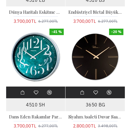
4510 EB
4510 BS
Dünya Haritalı Eskitme Metal Büyük Boy Duvar Saati
Endüstriyel Metal Büyük Boy Duvar Saati
3.700,00TL
3.700,00TL
6.277,00TL
6.277,00TL
-41 %
-20 %
4510 SH
3650 BG
Dans Eden Rakamlar Parlak Metal Duvar Saati
Siyahın Asaleti Duvar Saati | Siyah/Gold
3.700,00TL
2.800,00TL
6.277,00TL
3.498,00TL