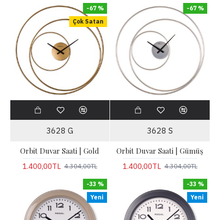
-67 %
-67 %
Çok Satan
3628 G
3628 S
Orbit Duvar Saati | Gold
Orbit Duvar Saati | Gümüş
1.400,00TL
1.400,00TL
4.304,00TL
4.304,00TL
-33 %
-33 %
Yeni
Yeni