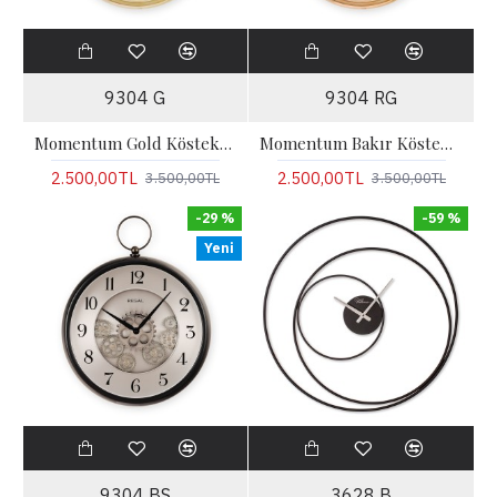
9304 G
9304 RG
Momentum Gold Köstekli Hareketli Çarklı Duvar Saati
Momentum Bakır Köstekli Hareketli Çarklı Duvar Saati
2.500,00TL
2.500,00TL
3.500,00TL
3.500,00TL
-29 %
-59 %
Yeni
9304 BS
3628 B