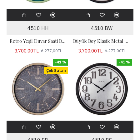
4510 HH
4510 BW
Retro Yeşil Duvar Saati Büyük Boy
Büyük Boy Klasik Metal Duvar Saati
3.700,00TL
3.700,00TL
6.277,00TL
6.277,00TL
-41 %
-41 %
Çok Satan