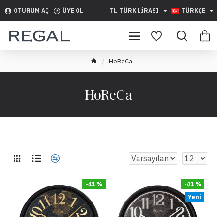
OTURUM AÇ
ÜYE OL
TL
TÜRK LIRASI
TÜRKÇE
HoReCa
HoReCa
-41 %
-41 %
Yeni