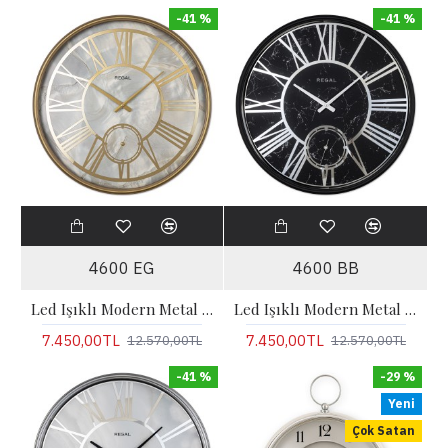
-41 %
-41 %
4600 EG
4600 BB
Led Işıklı Modern Metal Büyük Boy Duvar Saati | Gold
Led Işıklı Modern Metal Büyük Boy Duvar Saati | Siyah
7.450,00TL
7.450,00TL
12.570,00TL
12.570,00TL
-41 %
-29 %
Yeni
Çok Satan