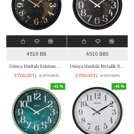
4510 BB
4510 BBS
Dünya Haritalı Eskitme Metal Büyük Boy Duvar Saati
Dünya Haritalı Metalik Rakamlı Duvar Saati
3.700,00TL
3.700,00TL
6.277,00TL
6.277,00TL
-41 %
-41 %