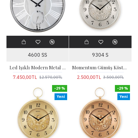
4600 SS
9304 S
Led Işıklı Modern Metal Büyük Boy Duvar Saati | Gümüş
Momentum Gümüş Köstekli Hareketli Çarklı Duvar Saati
7.450,00TL
2.500,00TL
12.570,00TL
3.500,00TL
-29 %
-29 %
Yeni
Yeni