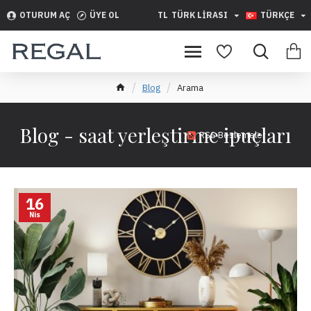
OTURUM AÇ
ÜYE OL
TL
TÜRK LIRASI
TÜRKÇE
Blog
Arama
Blog - saat yerleştirme ipuçları
RSS Beslemeler
16
Nis