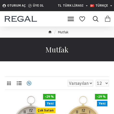
OTURUM AÇ
ÜYE OL
TL
TÜRK LIRASI
TÜRKÇE
Mutfak
Mutfak
-29 %
-29 %
Yeni
Yeni
Çok Satan