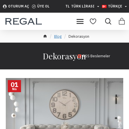
OTURUM AÇ
ÜYE OL
TL
TÜRK LIRASI
TÜRKÇE
Blog
Dekorasyon
Dekorasyon
RSS Beslemeler
01
Nis