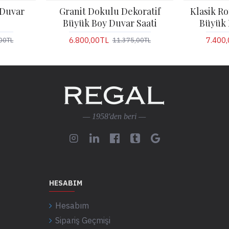
n Duvar
Granit Dokulu Dekoratif
Klasik R
Büyük Boy Duvar Saati
Büyük 
6.800,00TL
7.400
00TL
11.375,00TL
— 1958'den beri —
HESABIM
Hesabım
Sipariş Geçmişi