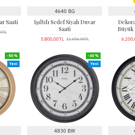
4640 BG
r Saati
Işıltılı Sedef Siyah Duvar
Dekora
Saati
Büyük 
00TL
5.800,00TL
6.200
11.656,00TL
-50 %
-40 %
Yeni
Yeni
4830 BW