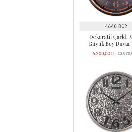
4640 BC2
Dekoratif Çarklı 
Büyük Boy Duvar 
6.200,00TL
12.570,