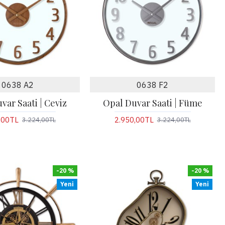
0638 A2
0638 F2
var Saati | Ceviz
Opal Duvar Saati | Füme
,00TL
2.950,00TL
3.224,00TL
3.224,00TL
-20 %
-20 %
Yeni
Yeni