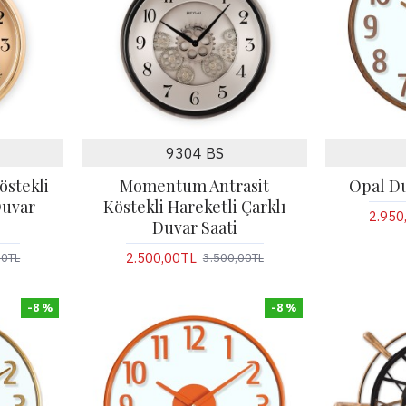
9304 BS
stekli
Momentum Antrasit
Opal Du
Duvar
Köstekli Hareketli Çarklı
2.950
Duvar Saati
2.500,00TL
00TL
3.500,00TL
-8 %
-8 %