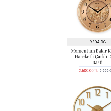
9304 RG
Momentum Bakır Kö
Hareketli Çarklı 
Saati
2.500,00TL
3.500,