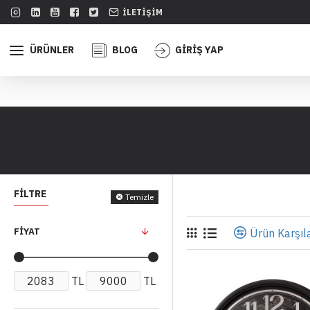
İLETIŞIM
ÜRÜNLER
BLOG
GİRİŞ YAP
FILTRE
Temizle
FIYAT
Ürün Karşıla
TL
TL