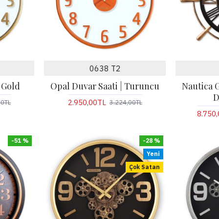
0638 T2
 Gold
Opal Duvar Saati | Turuncu
Nautica 
D
2.950,00TL
00TL
3.224,00TL
8.750
-51 %
-28 %
Yeni
Çok Satan