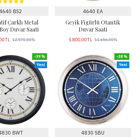
4640 BS2
4640 EA
tif Çarklı Metal
Geyik Figürlü Otantik
Boy Duvar Saati
Duvar Saati
,00TL
5.800,00TL
12.570,00TL
11.656,00TL
-39 %
-38 %
Yeni
Yeni
4830 BWT
4830 SBU