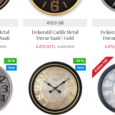
4510 GB
Metal
Dekoratif Çarklı Metal
Dekora
Saati
Duvar Saati | Gold
Duvar
4.470,00TL
4.470
00TL
6.200,00TL
Stokta Yok!
-20 %
-50 %
Yeni
Yeni