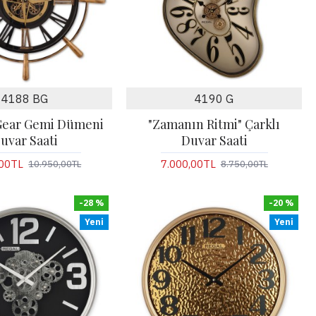
4188 BG
4190 G
Gear Gemi Dümeni
"Zamanın Ritmi" Çarklı
uvar Saati
Duvar Saati
,00TL
7.000,00TL
10.950,00TL
8.750,00TL
-28 %
-20 %
Yeni
Yeni