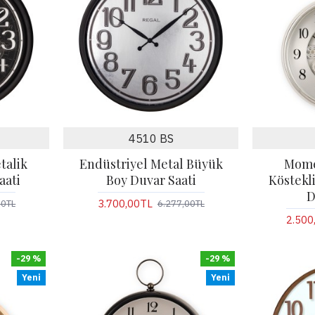
4510 BS
talik
Endüstriyel Metal Büyük
Mom
aati
Boy Duvar Saati
Köstekli
D
3.700,00TL
00TL
6.277,00TL
2.500
-29 %
-29 %
Yeni
Yeni