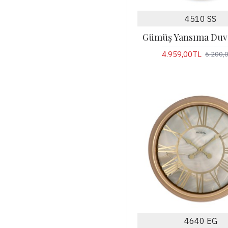
4510 SS
Gümüş Yansıma Duva
4.959,00TL
6.200,
4640 EG