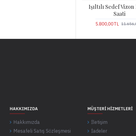
Işıltılı Sedef Vizo
Saati
5.800,00TL
11.656,
HAKKIMIZDA
MÜŞTERI HIZMETLERI
Hakkımızda
İletişim
Mesafeli Satış Sözleşmesi
İadeler