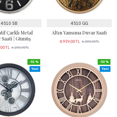
4510 SB
4510 GG
tif Çarklı Metal
Altın Yansıma Duvar Saati
 Saati | Gümüş
4.959,00TL
6.200,00TL
,00TL
6.200,00TL
-51 %
-50 %
Yeni
Yeni