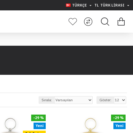
TÜRKÇE
TL
TÜRK LIRASI
Sırala:
Göster:
-29 %
-29 %
Yeni
Yeni