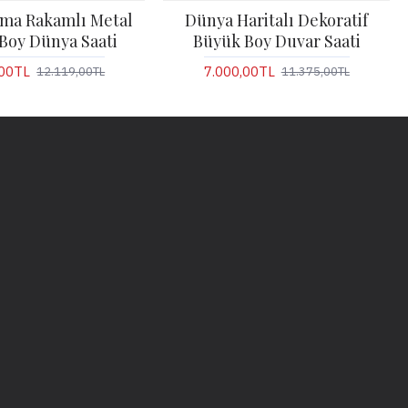
oma Rakamlı Metal
Dünya Haritalı Dekoratif
Boy Dünya Saati
Büyük Boy Duvar Saati
,00TL
7.000,00TL
12.119,00TL
11.375,00TL