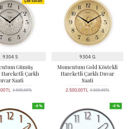
Çok Satan
9304 S
9304 G
entum Gümüş
Momentum Gold Köstekli
 Hareketli Çarklı
Hareketli Çarklı Duvar
uvar Saati
Saati
,00TL
2.500,00TL
3.500,00TL
3.500,00TL
-8 %
-8 %