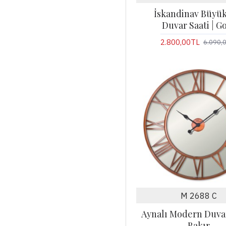
İskandinav Büyük
Duvar Saati | G
2.800,00TL
6.090,
M 2688 C
Aynalı Modern Duvar
Bakır