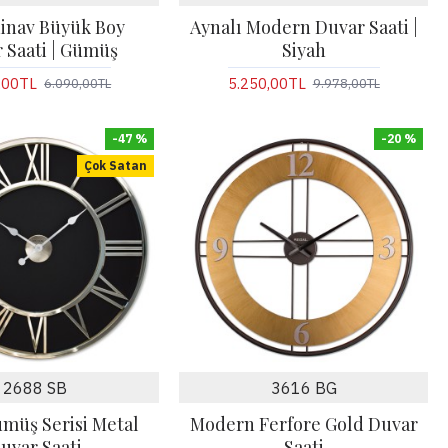
inav Büyük Boy
Aynalı Modern Duvar Saati |
 Saati | Gümüş
Siyah
,00TL
5.250,00TL
6.090,00TL
9.978,00TL
-47 %
-20 %
Çok Satan
2688 SB
3616 BG
ümüş Serisi Metal
Modern Ferfore Gold Duvar
uvar Saati
Saati