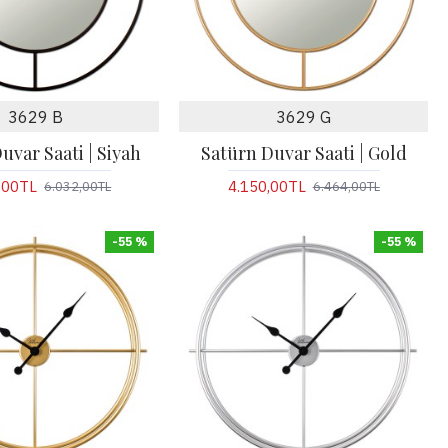
3629 B
3629 G
uvar Saati | Siyah
Satürn Duvar Saati | Gold
,00TL
4.150,00TL
6.032,00TL
6.464,00TL
-55 %
-55 %