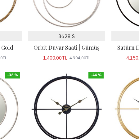
3628 S
| Gold
Orbit Duvar Saati | Gümüş
Satürn D
1.400,00TL
4.150
00TL
4.304,00TL
-36 %
-44 %