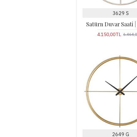
3629 S
Satürn Duvar Saati 
4.150,00TL
6.464,
2649 G