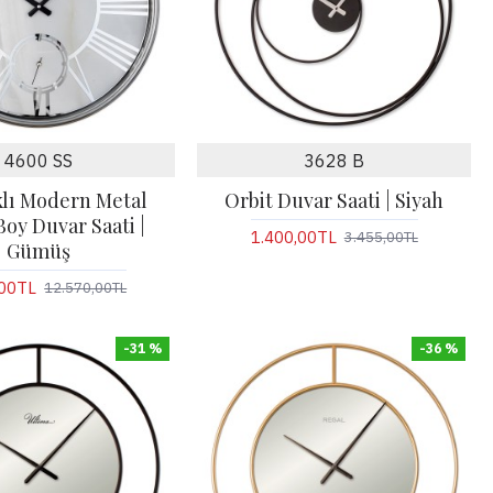
4600 SS
3628 B
klı Modern Metal
Orbit Duvar Saati | Siyah
oy Duvar Saati |
1.400,00TL
3.455,00TL
Gümüş
,00TL
12.570,00TL
-31 %
-36 %