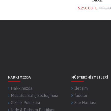
5.250,00TL
11.303,
HAKKIMIZDA
MÜŞTERI HIZMETLERI
Hakkımızda
İletişim
Mesafeli Satış Sözleşmesi
İadeler
Gizlilik Politikası
Site Haritası
İade & Değişim Politikası