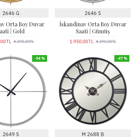
2646 G
2646 S
av Orta Boy Duvar
İskandinav Orta Boy Duvar
aati | Gold
Saati | Gümüş
,00TL
1.950,00TL
4.290,00TL
4.290,00TL
-54 %
-47 %
2649 S
M 2688 B