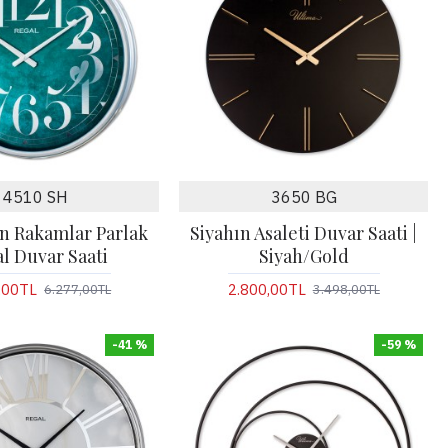
4510 SH
3650 BG
n Rakamlar Parlak
Siyahın Asaleti Duvar Saati |
l Duvar Saati
Siyah/Gold
,00TL
2.800,00TL
6.277,00TL
3.498,00TL
-41 %
-59 %