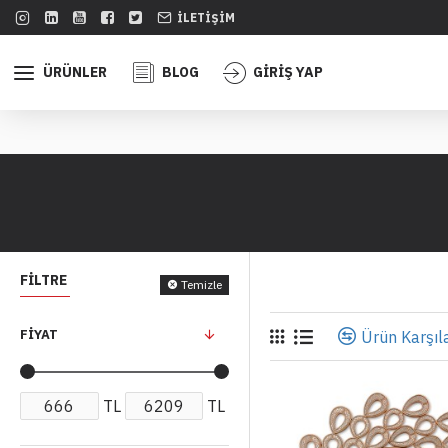
İLETIŞIM
ÜRÜNLER
BLOG
GİRİŞ YAP
FILTRE
Temizle
FIYAT
Ürün Karşıla
TL
TL