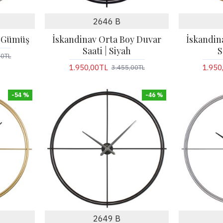
2646 B
| Gümüş
İskandinav Orta Boy Duvar
İskandin
Saati | Siyah
S
00TL
1.950,00TL
1.950
3.455,00TL
-54 %
-46 %
2649 B