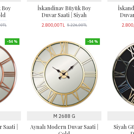
 Boy
İskandinav Büyük Boy
İskand
old
Duvar Saati | Siyah
Duvar
2.800,00TL
2.800
00TL
5.226,00TL
-54 %
-54 %
M 2688 G
 Saati |
Aynalı Modern Duvar Saati |
Siyah G
Gold
D