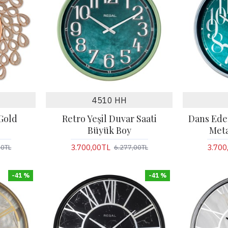
4510 HH
 Gold
Retro Yeşil Duvar Saati
Dans Ede
Büyük Boy
Meta
3.700,00TL
3.700
00TL
6.277,00TL
-41 %
-41 %