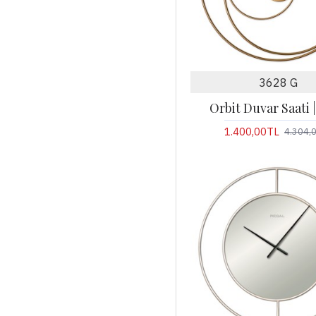
3628 G
Orbit Duvar Saati 
1.400,00TL
4.304,