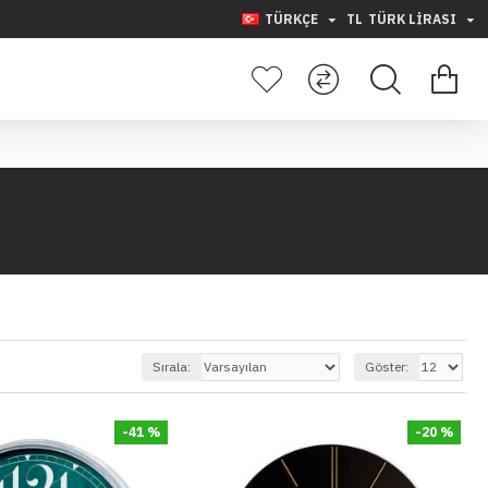
TÜRKÇE
TL
TÜRK LIRASI
Sırala:
Göster:
-41 %
-20 %