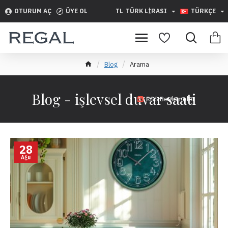
OTURUM AÇ
ÜYE OL
TL
TÜRK LIRASI
TÜRKÇE
Blog
Arama
Blog - işlevsel duvar saati
RSS Beslemeler
28
Ağu