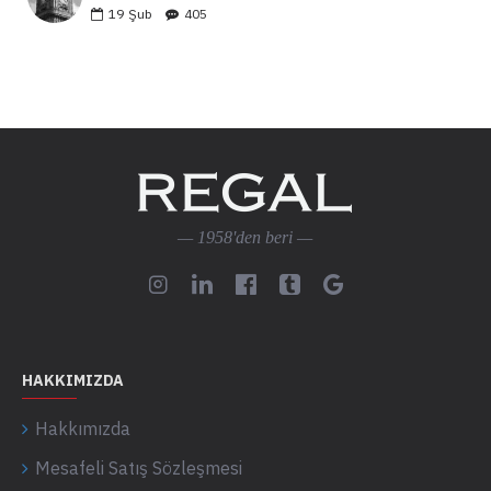
19
Şub
405
— 1958'den beri —
HAKKIMIZDA
Hakkımızda
Mesafeli Satış Sözleşmesi