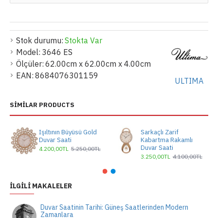
Stok durumu:
Stokta Var
Model:
3646 ES
Ölçüler:
62.00cm x 62.00cm x 4.00cm
EAN:
8684076301159
ULTIMA
SIMILAR PRODUCTS
Işıltının Büyüsü Gold
Sarkaçlı Zarif
Duvar Saati
Kabartma Rakamlı
Duvar Saati
4.200,00TL
5.250,00TL
3.250,00TL
4.100,00TL
İLGILI MAKALELER
Duvar Saatinin Tarihi: Güneş Saatlerinden Modern
Zamanlara