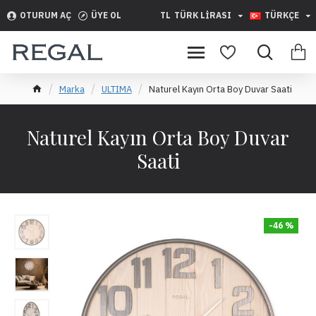
OTURUM AÇ
ÜYE OL
TL
TÜRK LIRASI
TÜRKÇE
Marka
ULTIMA
Naturel Kayın Orta Boy Duvar Saati
Naturel Kayın Orta Boy Duvar
Saati
-46 %