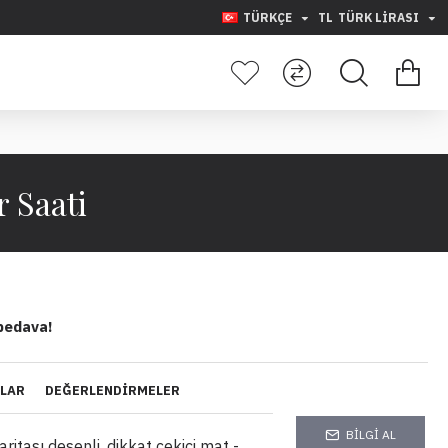
TÜRKÇE
TL
TÜRK LIRASI
 Saati
bedava!
YLAR
DEĞERLENDIRMELER
BILGI AL
aritası desenli, dikkat çekici mat -