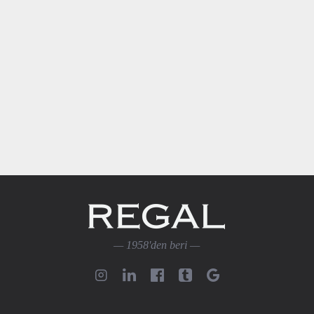
Özel Paketleme ile 
dayanıklı özel kutusu
ulaşır.
— 1958'den beri —