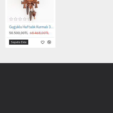
Guguklu Haftalık Kurmalı 35 Cm. Kuşlu Oymalı
50.500,00TL
68.468,00TL
Sepete Ekle