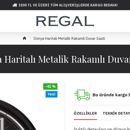
1500 TL VE ÜZERI TÜM ALIŞVERIŞLERDE KARGO BEDAVA!
Dünya Haritalı Metalik Rakamlı Duvar Saati
 Haritalı Metalik Rakamlı Duvar
-41 %
Yeni
Bu üründe kargo 
ÖZELLIKLER
TEKNIK DETA
Işıltılı detayları ve dünya h