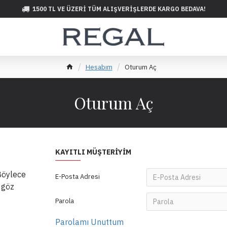
1500 TL VE ÜZERI TÜM ALIŞVERIŞLERDE KARGO BEDAVA!
Hesabım
Oturum Aç
Oturum Aç
KAYITLI MÜŞTERIYIM
 Böylece
E-Posta Adresi
 göz
Parola
Parolamı Unuttum