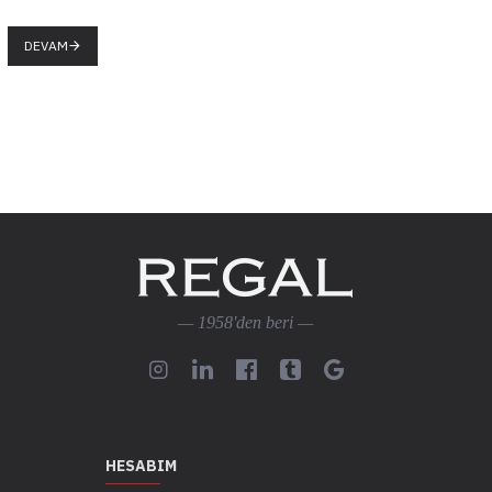
DEVAM
— 1958'den beri —
HESABIM