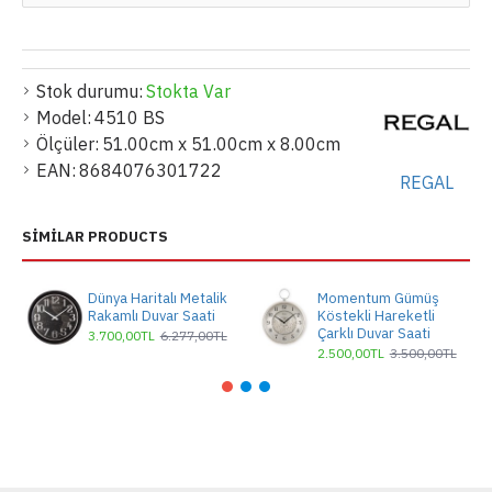
Stok durumu:
Stokta Var
Model:
4510 BS
Ölçüler:
51.00cm x 51.00cm x 8.00cm
EAN:
8684076301722
REGAL
SIMILAR PRODUCTS
Dünya Haritalı Metalik
Momentum Gümüş
Rakamlı Duvar Saati
Köstekli Hareketli
Çarklı Duvar Saati
3.700,00TL
6.277,00TL
2.500,00TL
3.500,00TL