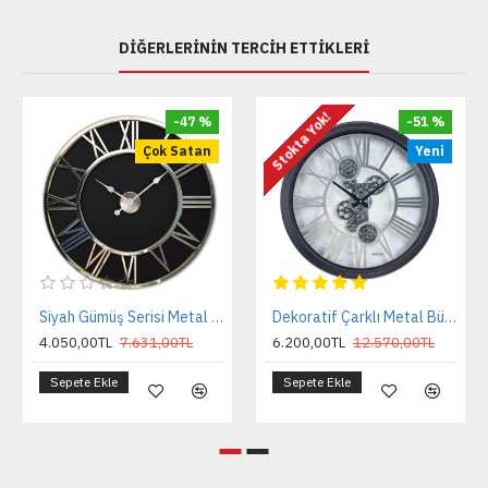
DIĞERLERININ TERCIH ETTIKLERI
Stokta Yok!
-47 %
-51 %
Çok Satan
Yeni
Siyah Gümüş Serisi Metal Duvar Saati
Dekoratif Çarklı Metal Büyük Boy Duvar Saati
4.050,00TL
7.631,00TL
6.200,00TL
12.570,00TL
Sepete Ekle
Sepete Ekle