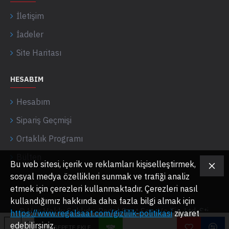
İletişim
İadeler
Site Haritası
HESABIM
Hesabım
Sipariş Geçmişi
Ortaklık Programı
Bülten
Bu web sitesi, içerik ve reklamları kişiselleştirmek,
sosyal medya özellikleri sunmak ve trafiği analiz
etmek için çerezleri kullanmaktadır. Çerezleri nasıl
kullandığımız hakkında daha fazla bilgi almak için
© Her Hakkı Saklıdır. Regal Saat San. Ve Tic. Ltd. Şti.
https://www.regalsaat.com/gizlilik-politikasi
ziyaret
edebilirsiniz.
SEPETE EKLE