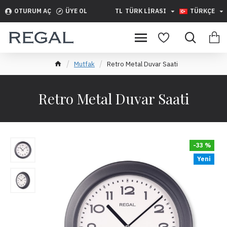
OTURUM AÇ
ÜYE OL
TL
TÜRK LIRASI
TÜRKÇE
Mutfak
Retro Metal Duvar Saati
Retro Metal Duvar Saati
-33 %
Yeni