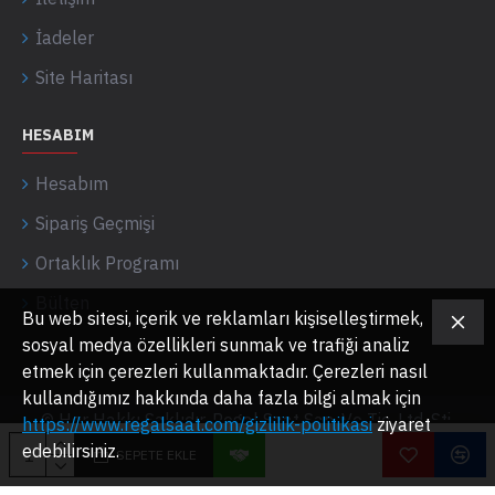
İadeler
Site Haritası
HESABIM
Hesabım
Sipariş Geçmişi
Ortaklık Programı
Bülten
Bu web sitesi, içerik ve reklamları kişiselleştirmek,
sosyal medya özellikleri sunmak ve trafiği analiz
etmek için çerezleri kullanmaktadır. Çerezleri nasıl
kullandığımız hakkında daha fazla bilgi almak için
© Her Hakkı Saklıdır. Regal Saat San. Ve Tic. Ltd. Şti.
https://www.regalsaat.com/gizlilik-politikasi
ziyaret
edebilirsiniz.
SEPETE EKLE