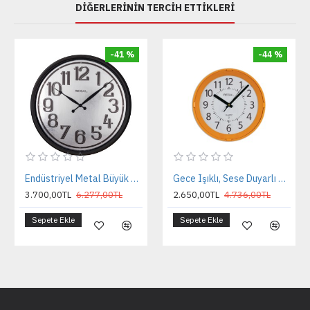
DIĞERLERININ TERCIH ETTIKLERI
-41 %
-44 %
Endüstriyel Metal Büyük Boy Duvar Saati
Gece Işıklı, Sese Duyarlı Duvar Saatı Turuncu
3.700,00TL
6.277,00TL
2.650,00TL
4.736,00TL
Sepete Ekle
Sepete Ekle