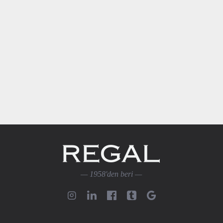
Özel Paketleme ile 
koruyucu ambalaj, ta
hasarlara karşı ekst
— 1958'den beri —