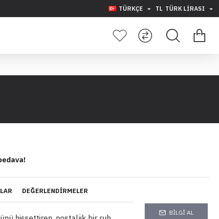
TÜRKÇE
TL
TÜRK LIRASI
bedava!
YLAR
DEĞERLENDIRMELER
BILGI AL
nü hissettiren, nostaljik bir ruh