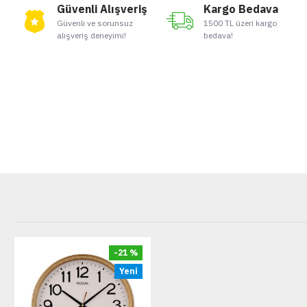
Güvenli Alışveriş
Kargo Bedava
Güvenli ve sorunsuz
1500 TL üzeri kargo
alışveriş deneyimi!
bedava!
-21 %
Yeni