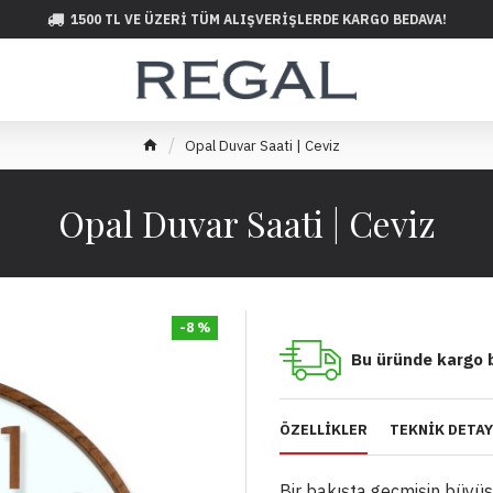
1500 TL VE ÜZERI TÜM ALIŞVERIŞLERDE KARGO BEDAVA!
Opal Duvar Saati | Ceviz
Opal Duvar Saati | Ceviz
-8 %
Bu üründe kargo 
ÖZELLIKLER
TEKNIK DETA
Bir bakışta geçmişin büyüsü