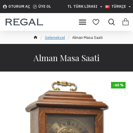
OTURUM AÇ
ÜYE OL
TL
TÜRK LIRASI
TÜRKÇE
Geleneksel
Alman Masa Saati
Alman Masa Saati
-60 %