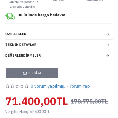
bedava!
iade imkanı
Güvenli ve sorunsuz
alışveriş deneyimi!
Bu üründe kargo bedava!
ÖZELLIKLER
TEKNIK DETAYLAR
DEĞERLENDIRMELER
BILGI AL
0 yorum yapılmış.
-
Yorum Yap
71.400,00TL
178.775,00TL
Vergiler Hariç: 59.500,00TL