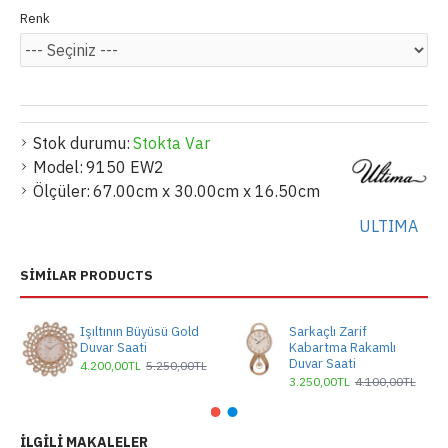
Renk
Stok durumu:
Stokta Var
Model:
9150 EW2
Ölçüler:
67.00cm x 30.00cm x 16.50cm
ULTIMA
SIMILAR PRODUCTS
Işıltının Büyüsü Gold
Sarkaçlı Zarif
Duvar Saati
Kabartma Rakamlı
Duvar Saati
4.200,00TL
5.250,00TL
3.250,00TL
4.100,00TL
İLGILI MAKALELER