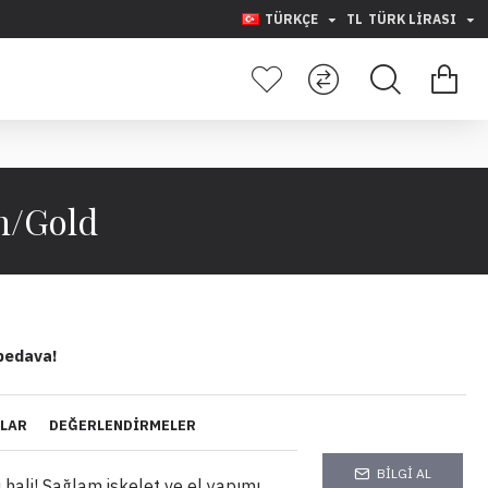
TÜRKÇE
TL
TÜRK LIRASI
ah/Gold
bedava!
YLAR
DEĞERLENDIRMELER
BILGI AL
ı hali! Sağlam iskelet ve el yapımı