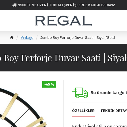
1500 TL VE ÜZERI TÜM ALIŞVERIŞLERDE KARGO BEDAVA!
Vintage
Jumbo Boy Ferforje Duvar Saati | Siyah/Gold
Boy Ferforje Duvar Saati | Siy
-65 %
Bu üründe kargo 
ÖZELLIKLER
TEKNIK DETA
Endüstriyel stilin en çarpıc