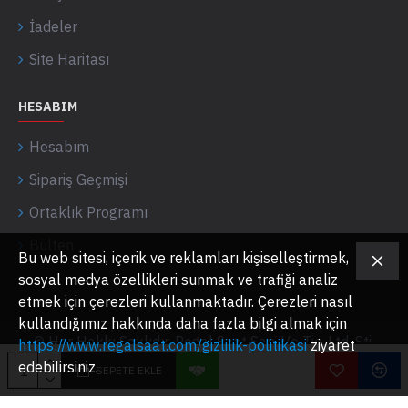
İadeler
Site Haritası
HESABIM
Hesabım
Sipariş Geçmişi
Ortaklık Programı
Bülten
Bu web sitesi, içerik ve reklamları kişiselleştirmek,
sosyal medya özellikleri sunmak ve trafiği analiz
etmek için çerezleri kullanmaktadır. Çerezleri nasıl
kullandığımız hakkında daha fazla bilgi almak için
© Her Hakkı Saklıdır. Regal Saat San. Ve Tic. Ltd. Şti.
https://www.regalsaat.com/gizlilik-politikasi
ziyaret
edebilirsiniz.
SEPETE EKLE