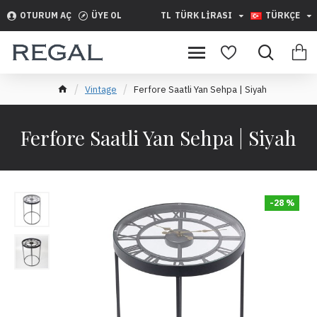
OTURUM AÇ
ÜYE OL
TL
TÜRK LIRASI
TÜRKÇE
Vintage
Ferfore Saatli Yan Sehpa | Siyah
Ferfore Saatli Yan Sehpa | Siyah
-28 %