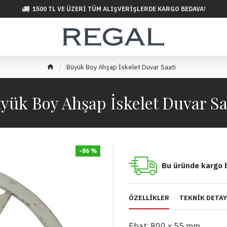
1500 TL VE ÜZERI TÜM ALIŞVERIŞLERDE KARGO BEDAVA!
Büyük Boy Ahşap İskelet Duvar Saati
yük Boy Ahşap İskelet Duvar Sa
-86 %
Bu üründe kargo 
ÖZELLIKLER
TEKNIK DETA
Ebat: 800 x 55 mm.