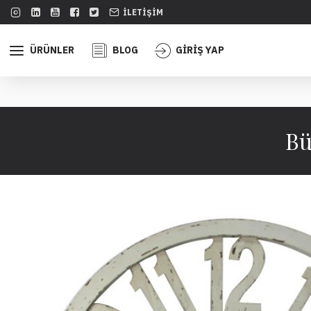
İLETIŞIM
ÜRÜNLER
BLOG
GİRİŞ YAP
Bü