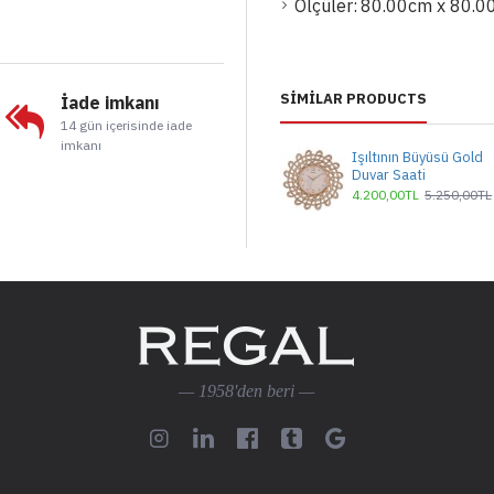
Ölçüler:
80.00cm x 80.0
SIMILAR PRODUCTS
İade imkanı
14 gün içerisinde iade
imkanı
Işıltının Büyüsü Gold
Duvar Saati
4.200,00TL
5.250,00TL
— 1958'den beri —