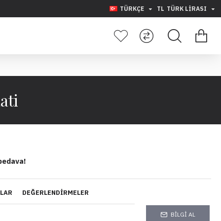
TÜRKÇE
TL
TÜRK LIRASI
ati
bedava!
YLAR
DEĞERLENDIRMELER
BILGI AL