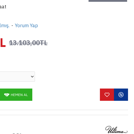
aat
lmış.
-
Yorum Yap
L
13.103,00TL
HEMEN AL