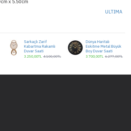
0cm x 5.50cm
ULTIMA
Sarkaçlı Zarif
Dünya Haritalı
Kabartma Rakamlı
Eskitme Metal Büyük
Duvar Saati
Boy Duvar Saati
3.250,00TL
4.100,00TL
3.700,00TL
6.277,00TL