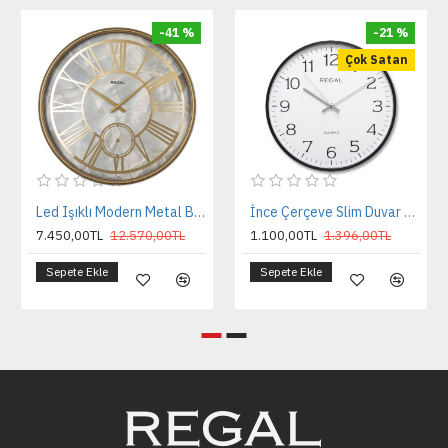
-41 %
-21 %
Çok Satan
Led Işıklı Modern Metal Büyük Boy Duvar Saati | Gold
İnce Çerçeve Slim Duvar Saati
7.450,00TL
12.570,00TL
1.100,00TL
1.396,00TL
Sepete Ekle
Sepete Ekle