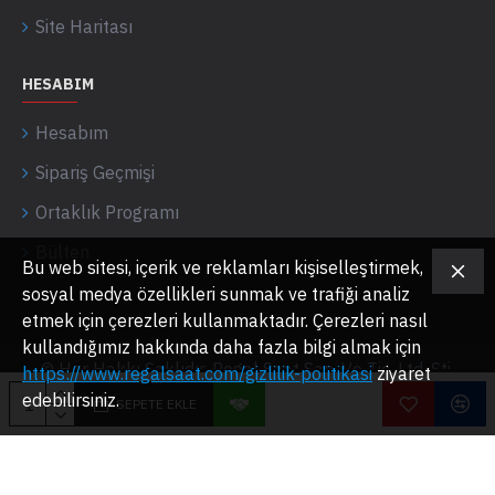
Site Haritası
HESABIM
Hesabım
Sipariş Geçmişi
Ortaklık Programı
Bülten
Bu web sitesi, içerik ve reklamları kişiselleştirmek,
sosyal medya özellikleri sunmak ve trafiği analiz
etmek için çerezleri kullanmaktadır. Çerezleri nasıl
kullandığımız hakkında daha fazla bilgi almak için
© Her Hakkı Saklıdır. Regal Saat San. Ve Tic. Ltd. Şti.
https://www.regalsaat.com/gizlilik-politikasi
ziyaret
edebilirsiniz.
SEPETE EKLE