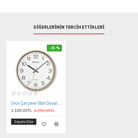
DIĞERLERININ TERCIH ETTIKLERI
-21 %
İnce Çerçeve Slim Duvar Saati
1.100,00TL
1.396,00TL
Sepete Ekle