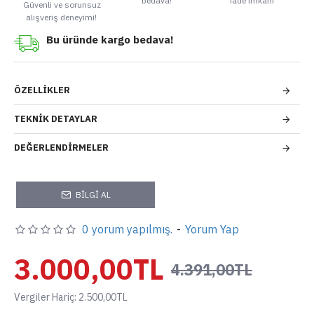
bedava!
iade imkanı
Güvenli ve sorunsuz
alışveriş deneyimi!
Bu üründe kargo bedava!
ÖZELLIKLER
TEKNIK DETAYLAR
DEĞERLENDIRMELER
BILGI AL
0 yorum yapılmış.
-
Yorum Yap
3.000,00TL
4.391,00TL
Vergiler Hariç: 2.500,00TL