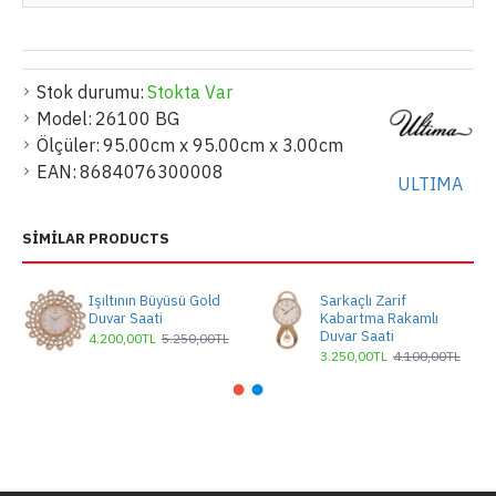
Stok durumu:
Stokta Var
Model:
26100 BG
Ölçüler:
95.00cm x 95.00cm x 3.00cm
EAN:
8684076300008
ULTIMA
SIMILAR PRODUCTS
Işıltının Büyüsü Gold
Sarkaçlı Zarif
Duvar Saati
Kabartma Rakamlı
Duvar Saati
4.200,00TL
5.250,00TL
3.250,00TL
4.100,00TL