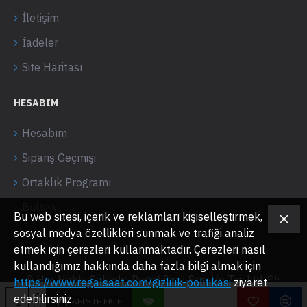
İletişim
İadeler
Site Haritası
HESABIM
Hesabım
Sipariş Geçmişi
Ortaklık Programı
Bülten
Bu web sitesi, içerik ve reklamları kişiselleştirmek,
sosyal medya özellikleri sunmak ve trafiği analiz
etmek için çerezleri kullanmaktadır. Çerezleri nasıl
kullandığımız hakkında daha fazla bilgi almak için
© Her Hakkı Saklıdır. Regal Saat San. Ve Tic. Ltd. Şti.
https://www.regalsaat.com/gizlilik-politikasi
ziyaret
edebilirsiniz.
SEPETE EKLE