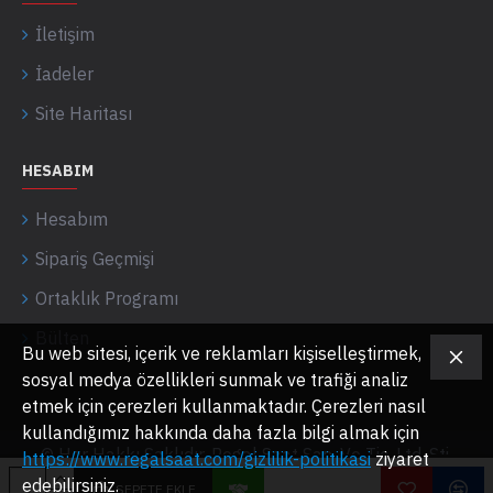
İletişim
İadeler
Site Haritası
HESABIM
Hesabım
Sipariş Geçmişi
Ortaklık Programı
Bülten
Bu web sitesi, içerik ve reklamları kişiselleştirmek,
sosyal medya özellikleri sunmak ve trafiği analiz
etmek için çerezleri kullanmaktadır. Çerezleri nasıl
kullandığımız hakkında daha fazla bilgi almak için
© Her Hakkı Saklıdır. Regal Saat San. Ve Tic. Ltd. Şti.
https://www.regalsaat.com/gizlilik-politikasi
ziyaret
edebilirsiniz.
SEPETE EKLE