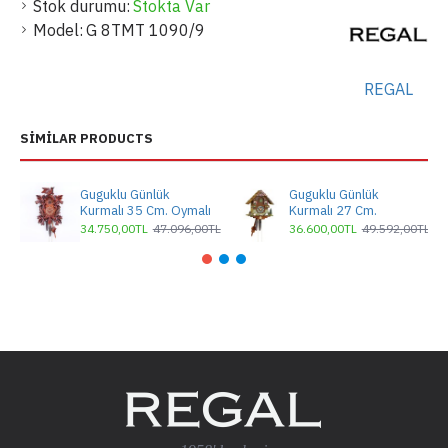
Stok durumu:
Stokta Var
Model:
G 8TMT 1090/9
REGAL
SIMILAR PRODUCTS
Guguklu Günlük
Guguklu Günlük
Kurmalı 35 Cm. Oymalı
Kurmalı 27 Cm.
34.750,00TL
47.096,00TL
36.600,00TL
49.592,00TL