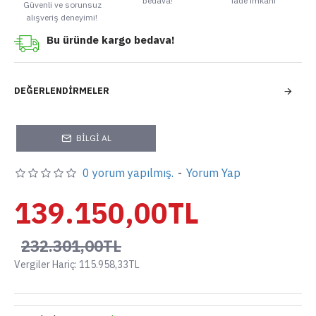
bedava!
iade imkanı
Güvenli ve sorunsuz
alışveriş deneyimi!
Bu üründe kargo bedava!
DEĞERLENDIRMELER
BILGI AL
0 yorum yapılmış.
-
Yorum Yap
139.150,00TL
232.301,00TL
Vergiler Hariç: 115.958,33TL