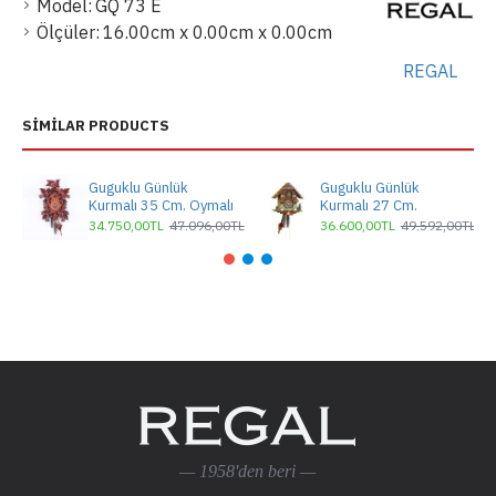
Model:
GQ 73 E
Ölçüler:
16.00cm x 0.00cm x 0.00cm
REGAL
SIMILAR PRODUCTS
Guguklu Günlük
Guguklu Günlük
Kurmalı 35 Cm. Oymalı
Kurmalı 27 Cm.
34.750,00TL
47.096,00TL
36.600,00TL
49.592,00TL
— 1958'den beri —