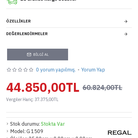
ÖZELLIKLER
DEĞERLENDIRMELER
BILGI AL
0 yorum yapılmış.
-
Yorum Yap
44.850,00TL
60.824,00TL
Vergiler Hariç: 37.375,00TL
Stok durumu:
Stokta Var
Model:
G 1509