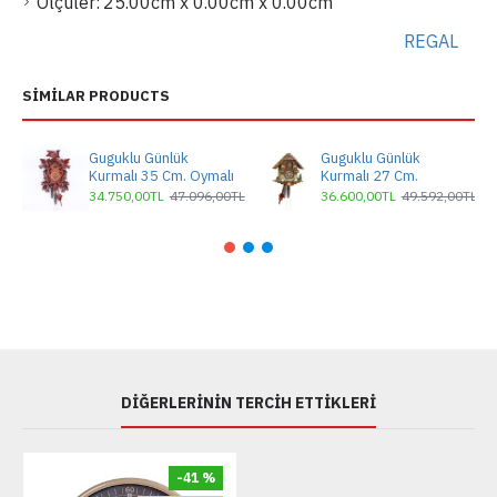
Ölçüler:
25.00cm x 0.00cm x 0.00cm
REGAL
SIMILAR PRODUCTS
Guguklu Günlük
Guguklu Günlük
Kurmalı 35 Cm. Oymalı
Kurmalı 27 Cm.
34.750,00TL
47.096,00TL
36.600,00TL
49.592,00TL
DIĞERLERININ TERCIH ETTIKLERI
-41 %