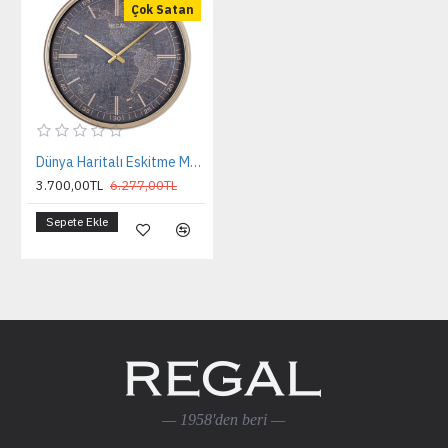
Çok Satan
Dünya Haritalı Eskitme Metal Büyük Boy Duvar Saati
3.700,00TL
6.277,00TL
Sepete Ekle
— 1958'den beri —