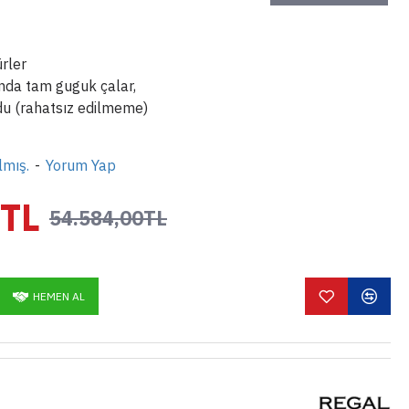
rler
ında tam guguk çalar,
u (rahatsız edilmeme)
lmış.
-
Yorum Yap
0TL
54.584,00TL
HEMEN AL