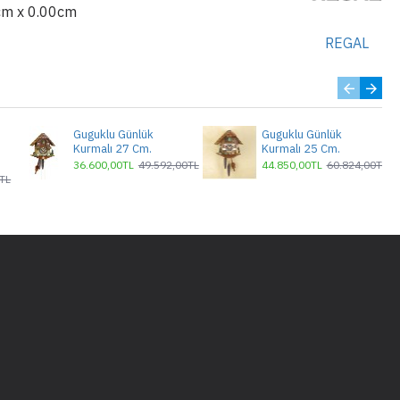
cm x 0.00cm
REGAL
Guguklu Günlük
Guguklu Günlük
Kurmalı 27 Cm.
Kurmalı 25 Cm.
36.600,00TL
49.592,00TL
44.850,00TL
60.824,00TL
TL