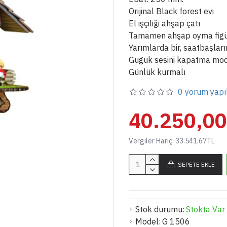
Orijinal Black forest evi
El işçiliği ahşap çatı
Tamamen ahşap oyma figü
Yarımlarda bir, saatbaşlar
Guguk sesini kapatma mod
Günlük kurmalı
0 yorum yapı
40.250,0
Vergiler Hariç: 33.541,67TL
SEPETE EKLE
Stok durumu:
Stokta Var
Model:
G 1506