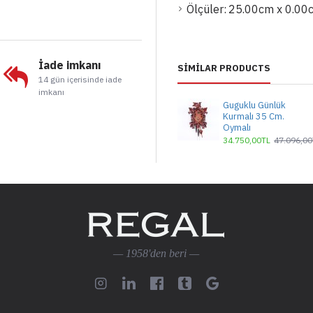
Ölçüler:
25.00cm x 0.00
İade imkanı
SIMILAR PRODUCTS
14 gün içerisinde iade
imkanı
Guguklu Günlük
Kurmalı 35 Cm.
Oymalı
34.750,00TL
47.096,00
— 1958'den beri —