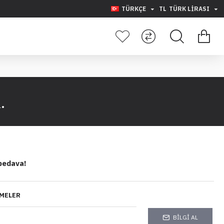
TÜRKÇE
TL
TÜRK LIRASI
.
bedava!
MELER
BILGI AL