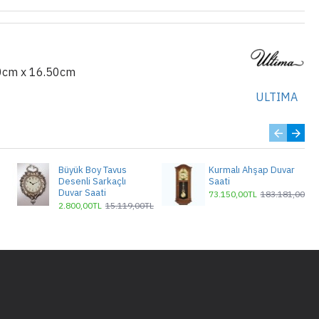
0cm x 16.50cm
ULTIMA
Büyük Boy Tavus
Kurmalı Ahşap Duvar
Desenli Sarkaçlı
Saati
Duvar Saati
73.150,00TL
183.181,00TL
2.800,00TL
15.119,00TL