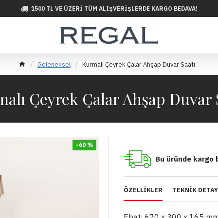
1500 TL VE ÜZERI TÜM ALIŞVERIŞLERDE KARGO BEDAVA!
Geleneksel
Kurmalı Çeyrek Çalar Ahşap Duvar Saati
alı Çeyrek Çalar Ahşap Duvar 
-60 %
Bu üründe kargo 
ÖZELLIKLER
TEKNIK DETA
Ebat: 670 x 300 x 165 mm