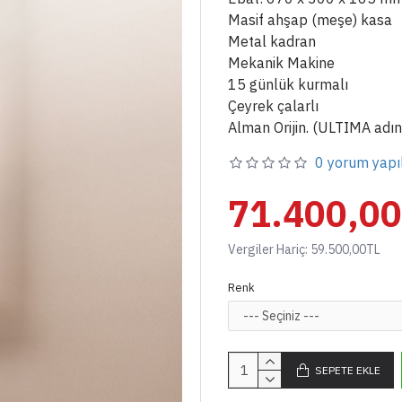
Masif ahşap (meşe) kasa
Metal kadran
Mekanik Makine
15 günlük kurmalı
Çeyrek çalarlı
Alman Orijin. (ULTIMA adın
0 yorum yapı
71.400,0
Vergiler Hariç: 59.500,00TL
Renk
SEPETE EKLE