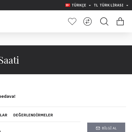
TÜRKÇE
TL
TÜRK LIRASI
Saati
bedava!
YLAR
DEĞERLENDIRMELER
BILGI AL
.