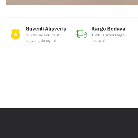
Güvenli Alışveriş
Kargo Bedava
Güvenli ve sorunsuz
1500 TL üzeri kargo
alışveriş deneyimi!
bedava!