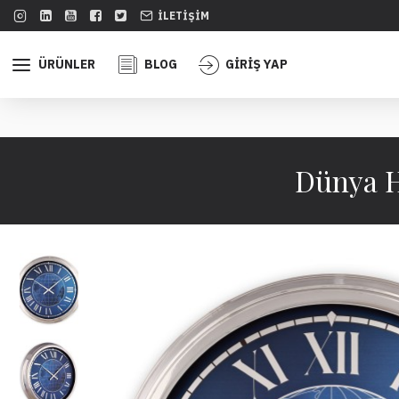
İLETIŞIM
ÜRÜNLER
BLOG
GİRİŞ YAP
Dünya H