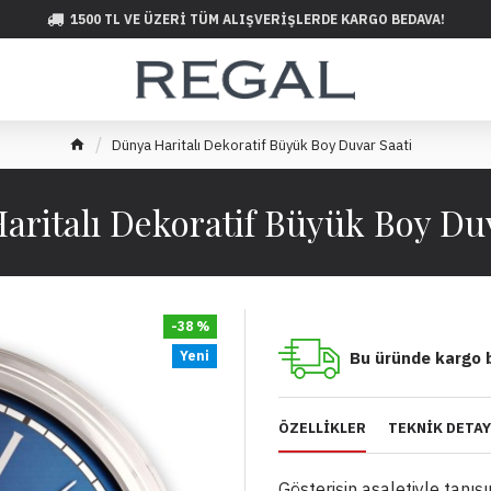
1500 TL VE ÜZERI TÜM ALIŞVERIŞLERDE KARGO BEDAVA!
Dünya Haritalı Dekoratif Büyük Boy Duvar Saati
aritalı Dekoratif Büyük Boy Duv
-38 %
Yeni
Bu üründe kargo 
ÖZELLIKLER
TEKNIK DETA
Gösterişin asaletiyle tanış