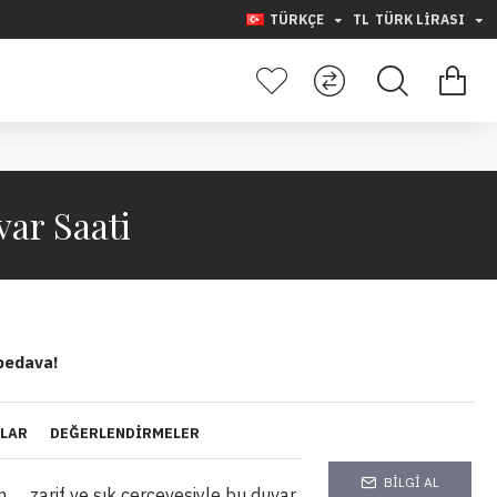
TÜRKÇE
TL
TÜRK LIRASI
ar Saati
bedava!
YLAR
DEĞERLENDIRMELER
BILGI AL
ın… zarif ve şık çerçevesiyle bu duvar