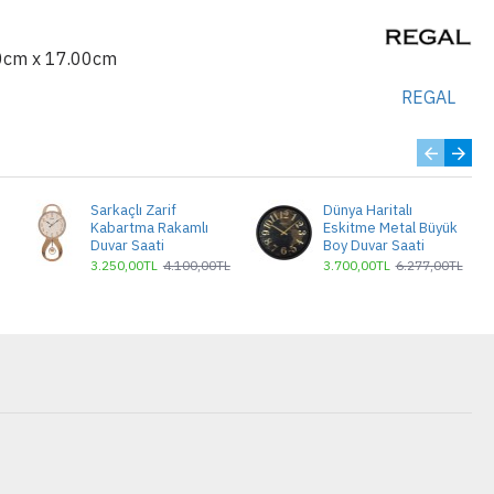
0cm x 17.00cm
REGAL
Sarkaçlı Zarif
Dünya Haritalı
Kabartma Rakamlı
Eskitme Metal Büyük
Duvar Saati
Boy Duvar Saati
3.250,00TL
4.100,00TL
3.700,00TL
6.277,00TL