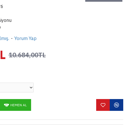
ti
siyonu
e
lmış.
-
Yorum Yap
L
10.684,00TL
HEMEN AL