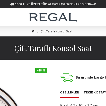
1500 TL VE ÜZERI TÜM ALIŞVERIŞLERDE KARGO BEDAVA!
Çift Taraflı Konsol Saat
Çift Taraflı Konsol Saat
-48 %
Bu üründe kargo 
ÖZELLIKLER
TEKNIK DETA
Ebat: 42 x 51 x 17 cm.