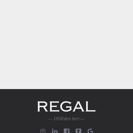
— 1958'den beri —