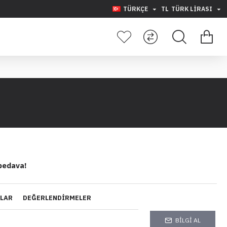
TÜRKÇE
TL
TÜRK LIRASI
bedava!
YLAR
DEĞERLENDIRMELER
BILGI AL