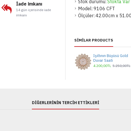
Stok durumu:
Stokta Var
İade imkanı
Model:
9106 CFT
14 gün içerisinde iade
Ölçüler:
42.00cm x 51.0
imkanı
SIMILAR PRODUCTS
Işıltının Büyüsü Gold
Duvar Saati
4.200,00TL
5.250,00TL
DIĞERLERININ TERCIH ETTIKLERI