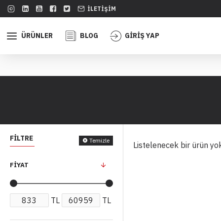
İLETIŞIM
ÜRÜNLER
BLOG
GİRİŞ YAP
FILTRE
Temizle
Listelenecek bir ürün yo
FIYAT
TL
TL