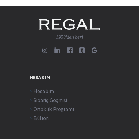
— 1958'den beri —
HESABIM
Hesabım
Sipariş Geçmişi
Ortaklık Programı
Bülten