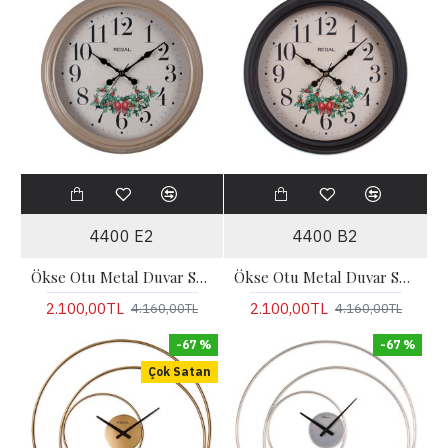
4400 E2
4400 B2
Ökse Otu Metal Duvar Saati | Vizon
Ökse Otu Metal Duvar Saati | Siyah
2.100,00TL
2.100,00TL
4.160,00TL
4.160,00TL
-67 %
-67 %
Çok Satan