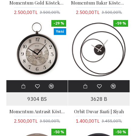
Momentum Gold Köstekli Hareketli Çarklı Duvar Saati
Momentum Bakır Köstekli Hareketli Çarklı Duvar Saati
2.500,00TL
2.500,00TL
3.500,00TL
3.500,00TL
-29 %
-59 %
Yeni
9304 BS
3628 B
Momentum Antrasit Köstekli Hareketli Çarklı Duvar Saati
Orbit Duvar Saati | Siyah
2.500,00TL
1.400,00TL
3.500,00TL
3.455,00TL
-50 %
-50 %