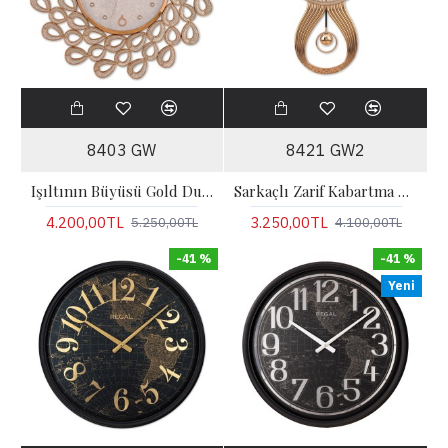
8403 GW
8421 GW2
Işıltının Büyüsü Gold Duvar Saati
Sarkaçlı Zarif Kabartma Rakamlı Duvar Saati
4.200,00TL
3.250,00TL
5.250,00TL
4.100,00TL
-41 %
-41 %
Yeni