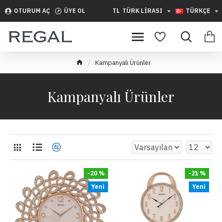
OTURUM AÇ
ÜYE OL
TL
TÜRK LIRASI
TÜRKÇE
Kampanyalı Ürünler
Kampanyalı Ürünler
-20 %
-21 %
Yeni
Yeni