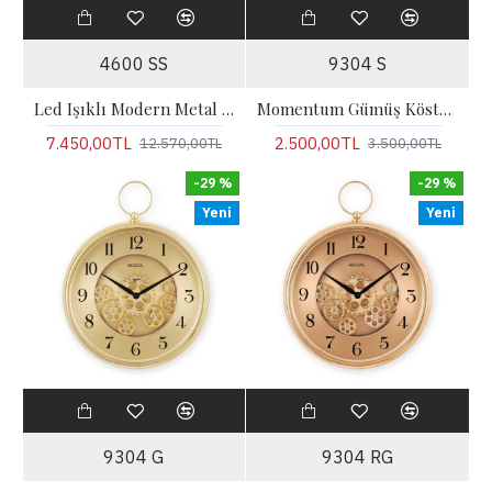
4600 SS
9304 S
Led Işıklı Modern Metal Büyük Boy Duvar Saati | Gümüş
Momentum Gümüş Köstekli Hareketli Çarklı Duvar Saati
7.450,00TL
2.500,00TL
12.570,00TL
3.500,00TL
-29 %
-29 %
Yeni
Yeni
9304 G
9304 RG