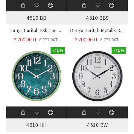
4510 BB
4510 BBS
Dünya Haritalı Eskitme Metal Büyük Boy Duvar Saati
Dünya Haritalı Metalik Rakamlı Duvar Saati
3.700,00TL
3.700,00TL
6.277,00TL
6.277,00TL
-41 %
-41 %
4510 HH
4510 BW