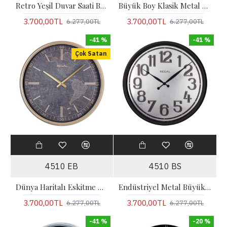
Retro Yeşil Duvar Saati Büyük Boy
Büyük Boy Klasik Metal Duvar Saati
3.700,00TL
3.700,00TL
6.277,00TL
6.277,00TL
-41 %
-41 %
Çok Satan
4510 EB
4510 BS
Dünya Haritalı Eskitme Metal Büyük Boy Duvar Saati
Endüstriyel Metal Büyük Boy Duvar Saati
3.700,00TL
3.700,00TL
6.277,00TL
6.277,00TL
-41 %
-20 %