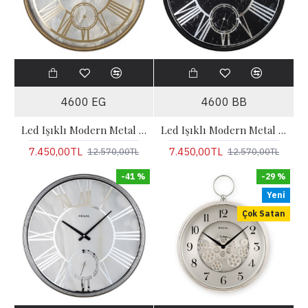
4600 EG
4600 BB
Led Işıklı Modern Metal Büyük Boy Duvar Saati | Gold
Led Işıklı Modern Metal Büyük Boy Duvar Saati | Siyah
7.450,00TL
7.450,00TL
12.570,00TL
12.570,00TL
-41 %
-29 %
Yeni
Çok Satan