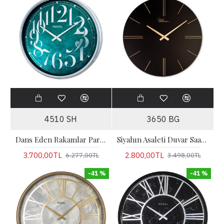
4510 SH
3650 BG
Dans Eden Rakamlar Parlak Metal Duvar Saati
Siyahın Asaleti Duvar Saati | Siyah/Gold
3.700,00TL
2.800,00TL
6.277,00TL
3.498,00TL
-41 %
-41 %