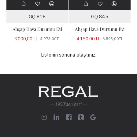
GQ 818
GQ 845
Ahşap Hava Durumu Evi
Ahşap Hava Durumu Evi
3.000,00TL
4.150,00TL
4.973,00TL
6.893,00TL
Listenin sonuna ulaştınız.
— 1958'den beri —