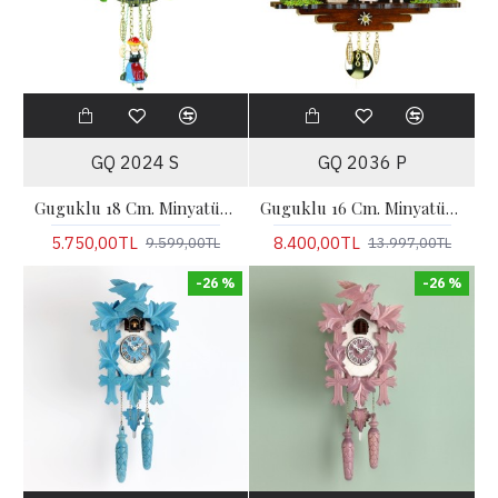
GQ 2024 S
GQ 2036 P
Guguklu 18 Cm. Minyatür Saat
Guguklu 16 Cm. Minyatür Saat
5.750,00TL
8.400,00TL
9.599,00TL
13.997,00TL
-26 %
-26 %