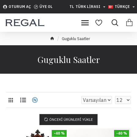
OTURUM AÇ
ÜYE OL
TL
TÜRK LIRASI
TÜRKÇE
Guguklu Saatler
Guguklu Saatler
ÖNCEKI ÜRÜNLERI YÜKLE
-40 %
-40 %