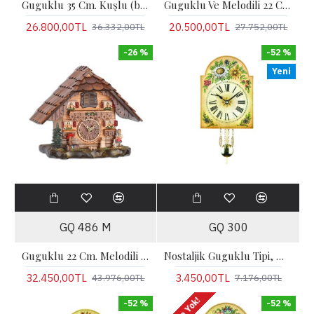
Guguklu 35 Cm. Kuşlu (beyaz) Pilli
Guguklu Ve Melodili 22 Cm.
26.800,00TL
20.500,00TL
36.332,00TL
27.752,00TL
-26 %
-52 %
Yeni
GQ 486 M
GQ 300
Guguklu 22 Cm. Melodili Çatılı Konsol Tipi Masa
Nostaljik Guguklu Tipi, Minik, El Boyaması 18 Cm.
32.450,00TL
3.450,00TL
43.976,00TL
7.176,00TL
-52 %
-52 %