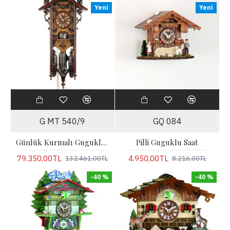
Yeni
Yeni
G MT 540/9
GQ 084
Günlük Kurmalı Guguklu Duvar Saati
Pilli Guguklu Saat
79.350,00TL
4.950,00TL
132.461,00TL
8.216,00TL
-40 %
-40 %