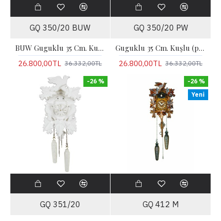
GQ 350/20 BUW
GQ 350/20 PW
BUW Guguklu 35 Cm. Kuşlu (mavi) Pilli
Guguklu 35 Cm. Kuşlu (pembe) Pilli
26.800,00TL
26.800,00TL
36.332,00TL
36.332,00TL
-26 %
-26 %
Yeni
GQ 351/20
GQ 412 M