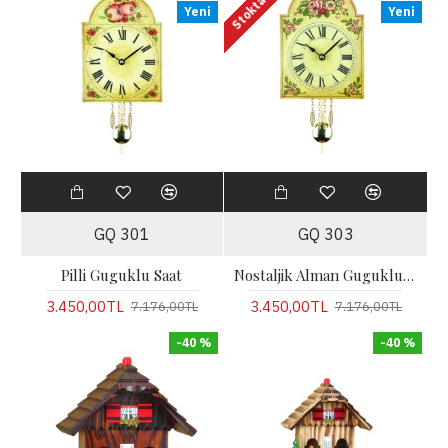
Stokta Yok!
Yeni
Yeni
GQ 301
GQ 303
Pilli Guguklu Saat
Nostaljik Alman Guguklu Tipi, Minik, El Boyaması 18 Cm.
3.450,00TL
3.450,00TL
7.176,00TL
7.176,00TL
-40 %
-40 %