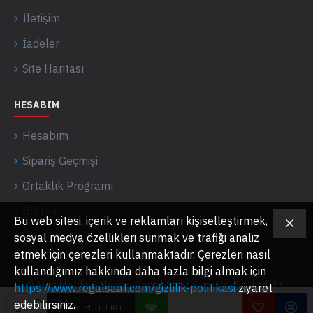
İletişim
İadeler
Site Haritası
HESABIM
Hesabım
Sipariş Geçmişi
Ortaklık Programı
Bülten
Bu web sitesi, içerik ve reklamları kişiselleştirmek,
sosyal medya özellikleri sunmak ve trafiği analiz
etmek için çerezleri kullanmaktadır. Çerezleri nasıl
kullandığımız hakkında daha fazla bilgi almak için
© Her Hakkı Saklıdır. Regal Saat San. Ve Tic. Ltd. Şti.
https://www.regalsaat.com/gizlilik-politikasi
ziyaret
edebilirsiniz.
SEPETE EKLE