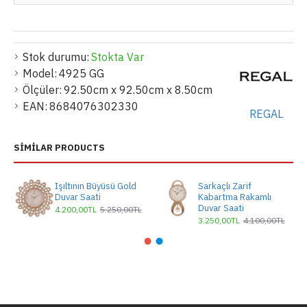
Stok durumu:
Stokta Var
Model:
4925 GG
Ölçüler:
92.50cm x 92.50cm x 8.50cm
EAN:
8684076302330
REGAL
SIMILAR PRODUCTS
Işıltının Büyüsü Gold
Sarkaçlı Zarif
Duvar Saati
Kabartma Rakamlı
Duvar Saati
4.200,00TL
5.250,00TL
3.250,00TL
4.100,00TL