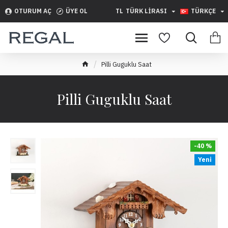
OTURUM AÇ
ÜYE OL
TL
TÜRK LIRASI
TÜRKÇE
Pilli Guguklu Saat
Pilli Guguklu Saat
-40 %
Yeni