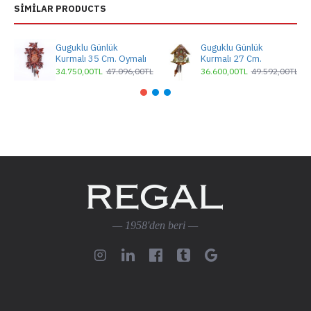
SIMILAR PRODUCTS
Guguklu Günlük
Guguklu Günlük
Kurmalı 35 Cm. Oymalı
Kurmalı 27 Cm.
34.750,00TL
47.096,00TL
36.600,00TL
49.592,00TL
— 1958'den beri —