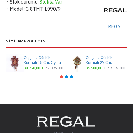
Stok durumu:
Stokta Var
Model:
G 8TMT 1090/9
REGAL
SIMILAR PRODUCTS
Guguklu Günlük
Guguklu Günlük
Kurmalı 35 Cm. Oymalı
Kurmalı 27 Cm.
34.750,00TL
47.096,00TL
36.600,00TL
49.592,00TL