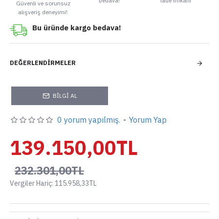
bedava!
iade imkanı
Güvenli ve sorunsuz
alışveriş deneyimi!
Bu üründe kargo bedava!
DEĞERLENDIRMELER
BILGI AL
0 yorum yapılmış.
-
Yorum Yap
139.150,00TL
232.301,00TL
Vergiler Hariç: 115.958,33TL