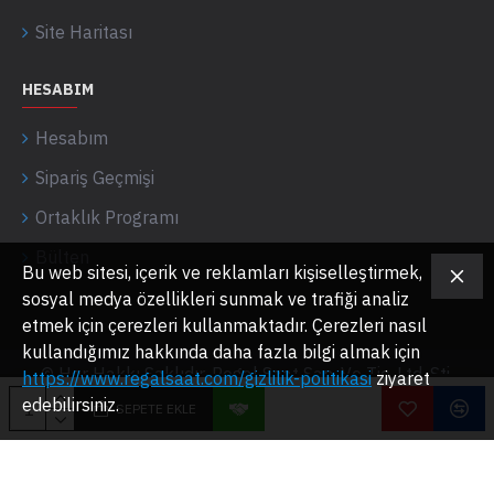
Site Haritası
HESABIM
Hesabım
Sipariş Geçmişi
Ortaklık Programı
Bülten
Bu web sitesi, içerik ve reklamları kişiselleştirmek,
sosyal medya özellikleri sunmak ve trafiği analiz
etmek için çerezleri kullanmaktadır. Çerezleri nasıl
kullandığımız hakkında daha fazla bilgi almak için
© Her Hakkı Saklıdır. Regal Saat San. Ve Tic. Ltd. Şti.
https://www.regalsaat.com/gizlilik-politikasi
ziyaret
edebilirsiniz.
SEPETE EKLE