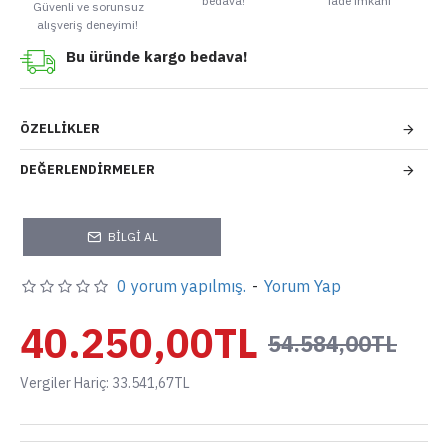
bedava!
iade imkanı
Güvenli ve sorunsuz
alışveriş deneyimi!
Bu üründe kargo bedava!
ÖZELLIKLER
DEĞERLENDIRMELER
BILGI AL
0 yorum yapılmış.
-
Yorum Yap
40.250,00TL
54.584,00TL
Vergiler Hariç: 33.541,67TL