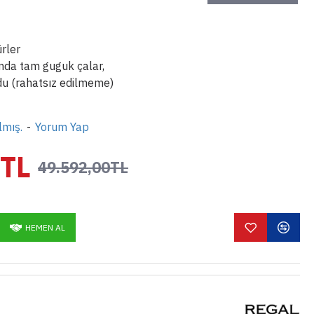
rler
ında tam guguk çalar,
u (rahatsız edilmeme)
lmış.
-
Yorum Yap
0TL
49.592,00TL
HEMEN AL