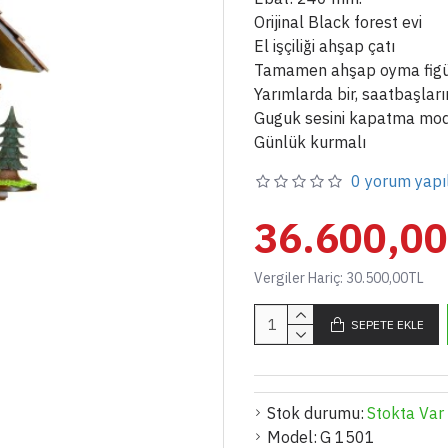
Orijinal Black forest evi
El işçiliği ahşap çatı
Tamamen ahşap oyma figü
Yarımlarda bir, saatbaşlar
Guguk sesini kapatma mod
Günlük kurmalı
0 yorum yapı
36.600,0
Vergiler Hariç: 30.500,00TL
SEPETE EKLE
Stok durumu:
Stokta Var
Model:
G 1501