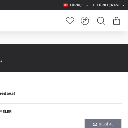
TÜRKÇE
TL
TÜRK LIRASI
.
bedava!
MELER
BILGI AL