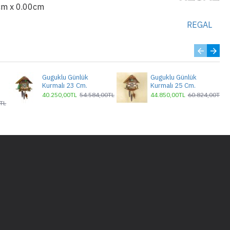
cm x 0.00cm
REGAL
Guguklu Günlük
Guguklu Günlük
Kurmalı 23 Cm.
Kurmalı 25 Cm.
40.250,00TL
54.584,00TL
44.850,00TL
60.824,00TL
TL