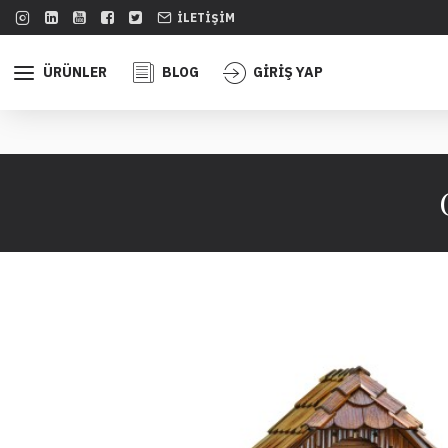
İLETIŞIM
ÜRÜNLER
BLOG
GİRİŞ YAP