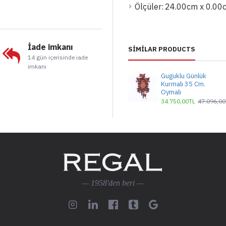
Ölçüler:
24.00cm x 0.00
İade imkanı
SIMILAR PRODUCTS
14 gün içerisinde iade
imkanı
Guguklu Günlük
Kurmalı 35 Cm.
Oymalı
34.750,00TL
47.096,00
— 1958'den beri —